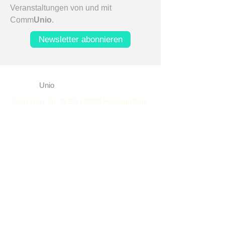
Veranstaltungen von und mit
Comm
Unio
.
Newsletter abonnieren
Comm
Unio
- Institut für Führungskunst
Noitzscher Str. 19 EG I 04838 Hohenprießnitz
info@communio-fuehrungskunst.de
Tel.:
+49 (0) 152 530 98 555
Newsletter abonnieren