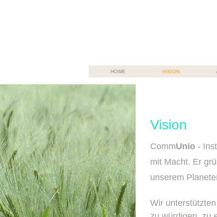
HOME
VISION
​Vision​
Comm
Unio
- In
mit Macht. Er gr
unserem Planete
​Wir unterstützte
zu würdigen, zu e