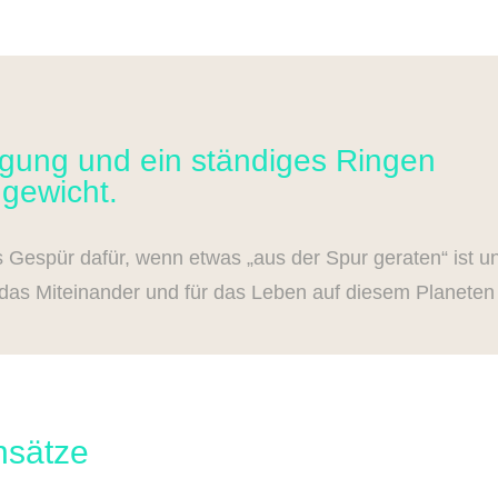
egung und ein
ständiges Ringen
hgewicht.
s Gespür dafür, wenn etwas „aus der Spur geraten“ ist un
r das Miteinander und für das Leben auf diesem Planeten 
nsätze