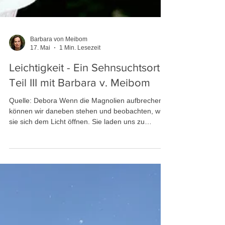
Barbara von Meibom
17. Mai
1 Min. Lesezeit
Leichtigkeit - Ein Sehnsuchtsort
Teil III mit Barbara v. Meibom
Quelle: Debora Wenn die Magnolien aufbrechen,
können wir daneben stehen und beobachten, wie
sie sich dem Licht öffnen. Sie laden uns zu
vollkommener Präsenz ein - im hier und jetzt.
Staunend erleben wir dann, wie sich das Leben
entfaltet. Staunende Präsenz auch in Momenten
der Schwere schaffen Distanz gegenüber dem,
was uns bedrücken oder beschweren mag. Wir
können unmittelbar antworten, in Resonanz sein
mit dem Leben in seiner Vielfalt und Fülle. Wir