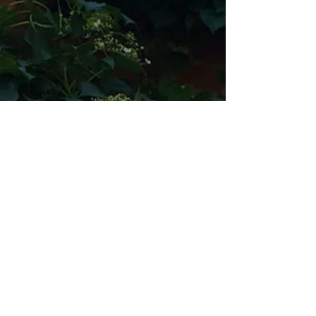
Barbara von Meibom
10. Mai
1 Min. Lesezeit
Leichtigkeit - Ein Sehnsuchtsort
Teil II mit Barbara v. Meibom